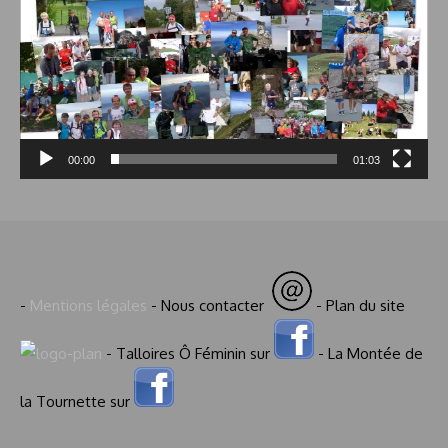
00:00
01:03
-
Mentions légales
- Nous contacter
- Plan du site
- Talloires Ô Féminin sur
- La Montée de
la Tournette sur